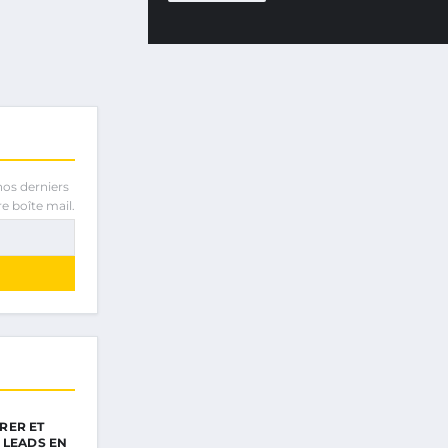
nos derniers
e boîte mail.
RER ET
 LEADS EN