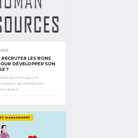
2025
RECRUTER LES BONS
POUR DÉVELOPPER SON
SE ?
texte économique en
utation, les entreprises
ns cesse à…
 ET MANAGEMENT