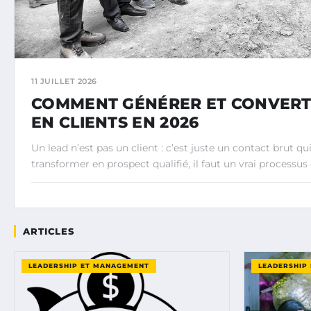
11 JUILLET 2026
COMMENT GÉNÉRER ET CONVERTI
EN CLIENTS EN 2026
Un lead n’est pas un client : c’est juste un contact brut qui
transformer en prospect qualifié, il faut un vrai processus 
ARTICLES
LEADERSHIP ET MANAGEMENT
LEADERSHIP