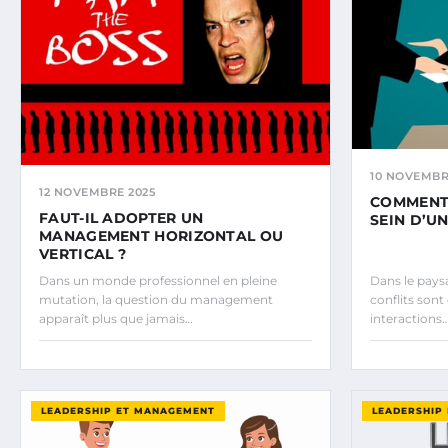
10 NOVEMBR
12 NOVEMBRE 2025
COMMENT 
FAUT-IL ADOPTER UN
SEIN D’UN
MANAGEMENT HORIZONTAL OU
VERTICAL ?
Dans un monde professionnel en pleine
Dans le paysa
mutation, la question du management
conflits sont
apparaît plus que jamais…
interactions
LEADERSHIP ET MANAGEMENT
LEADERSHIP