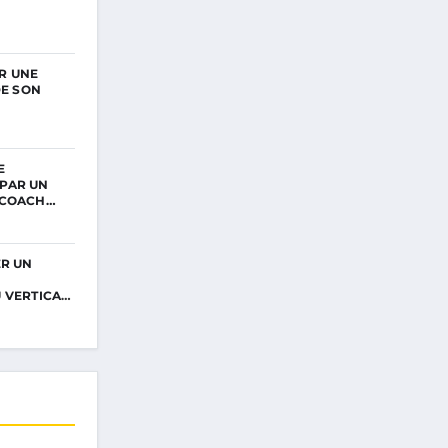
R UNE
DE SON
E
PAR UN
 COACH…
ER UN
 VERTICAL