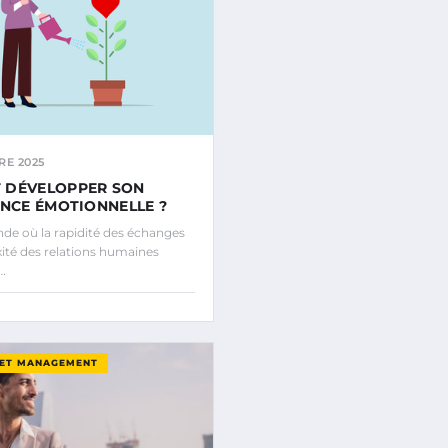
RE 2025
 DÉVELOPPER SON
ENCE ÉMOTIONNELLE ?
e où la rapidité des échanges
xité des relations humaines
t…
 ET MANAGEMENT