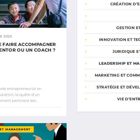
CRÉATION D’
GESTION E
E 2025
INNOVATION ET T
SE FAIRE ACCOMPAGNER
ENTOR OU UN COACH ?
JURIDIQUE E
LEADERSHIP ET M
MARKETING ET COMM
STRATÉGIE ET DÉV
de entrepreneurial en
tation, la quête d’un
VIE D’EN
ent pertinent est…
 ET MANAGEMENT