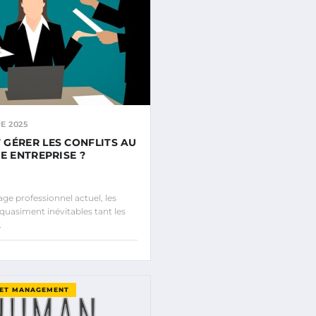
E 2025
GÉRER LES CONFLITS AU
E ENTREPRISE ?
ge professionnel actuel, les
 quasiment inévitables tant les
…
 ET MANAGEMENT