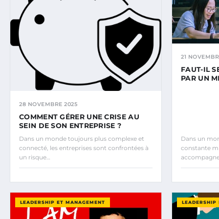
21 NOVEMBR
FAUT-IL 
PAR UN M
28 NOVEMBRE 2025
COMMENT GÉRER UNE CRISE AU
SEIN DE SON ENTREPRISE ?
Dans un monde toujours plus complexe et
Dans un mon
connecté, les entreprises sont confrontées à
constante mu
un risque…
accompagnem
LEADERSHIP ET MANAGEMENT
LEADERSHIP