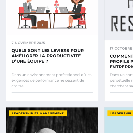
7 NOVEMBRE 2025
17 OCTOBRE 
QUELS SONT LES LEVIERS POUR
AMÉLIORER LA PRODUCTIVITÉ
COMMENT 
D’UNE ÉQUIPE ?
PROFILS 
ENTREPRI
Dans un environnement professionnel où les
Dans un con
exigences de performance ne cessent de
perpétuelle m
croître…
cherchent sa
LEADERSHIP ET MANAGEMENT
LEADERSHIP