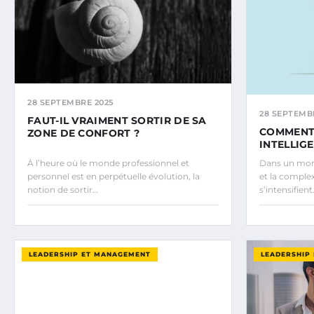
28 SEPTEMBRE 2025
28 SEPTEMB
FAUT-IL VRAIMENT SORTIR DE SA
COMMENT
ZONE DE CONFORT ?
INTELLIG
À l’heure où le monde professionnel et
Dans un mond
personnel est en perpétuelle évolution, la
et la comple
notion de sortir…
s’intensifien
LEADERSHIP ET MANAGEMENT
LEADERSHIP