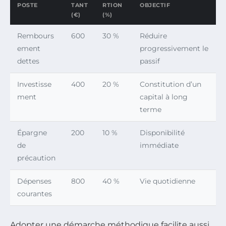
POSTE
TANT
RTION
OBJECTIF
(€)
(%)
Rembours
600
30 %
Réduire
ement
progressivement le
dettes
passif
Investisse
400
20 %
Constitution d’un
ment
capital à long
terme
Épargne
200
10 %
Disponibilité
de
immédiate
précaution
Dépenses
800
40 %
Vie quotidienne
courantes
Adopter une démarche méthodique facilite aussi