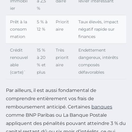
Immobil
à 2,5
daire
levier intéressant
ier
%
Prêt à la
5 % à
Priorit
Taux élevés, impact
consom
12 %
aire
négatif rapide sur
mation
finances
Crédit
15 %
Très
Endettement
renouvel
à 20
priorit
dangereux, intérêts
able
% et
aire
composés
(carte)`
plus
défavorables
Par ailleurs, il est aussi fondamental de
comprendre entièrement vos frais de
remboursement anticipé. Certaines
banques
comme BNP Paribas ou La Banque Postale
appliquent des pénalités pouvant atteindre 3 % du
capital restant dû ou six mois d’intérêts, ce qui