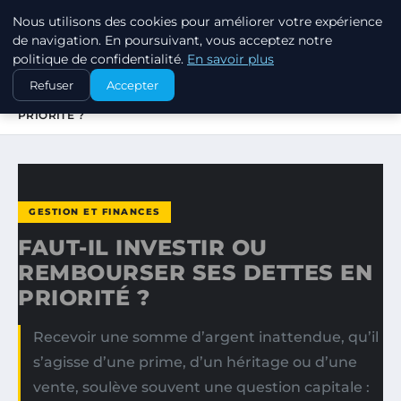
Nous utilisons des cookies pour améliorer votre expérience
MARKETING STRATEGIQUE
de navigation. En poursuivant, vous acceptez notre
politique de confidentialité.
En savoir plus
ACCUEIL
GESTION ET FINANCES
Refuser
Accepter
FAUT-IL INVESTIR OU REMBOURSER SES DETTES EN
PRIORITÉ ?
GESTION ET FINANCES
FAUT-IL INVESTIR OU
REMBOURSER SES DETTES EN
PRIORITÉ ?
Recevoir une somme d’argent inattendue, qu’il
s’agisse d’une prime, d’un héritage ou d’une
vente, soulève souvent une question capitale :