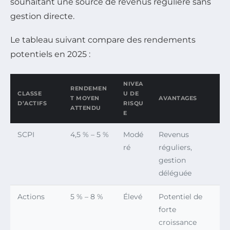
souhaitant une source de revenus régulière sans
gestion directe.
Le tableau suivant compare des rendements
potentiels en 2025 :
NIVEA
RENDEMEN
CLASSE
U DE
T MOYEN
AVANTAGES
D’ACTIFS
RISQU
ATTENDU
E
SCPI
4,5 % – 5 %
Modé
Revenus
ré
réguliers,
gestion
déléguée
Actions
5 % – 8 %
Élevé
Potentiel de
forte
croissance