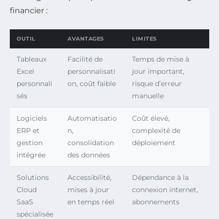
financier :
OUTIL
AVANTAGES
LIMITES
Tableaux
Facilité de
Temps de mise à
Excel
personnalisati
jour important,
personnali
on, coût faible
risque d’erreur
sés
manuelle
Logiciels
Automatisatio
Coût élevé,
ERP et
n,
complexité de
gestion
consolidation
déploiement
intégrée
des données
Solutions
Accessibilité,
Dépendance à la
Cloud
mises à jour
connexion internet,
SaaS
en temps réel
abonnements
spécialisée