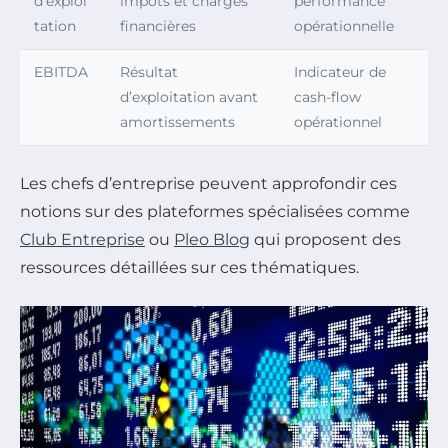
d’exploi
impôts et charges
performance
tation
financières
opérationnelle
EBITDA
Résultat
Indicateur de
d’exploitation avant
cash-flow
amortissements
opérationnel
Les chefs d’entreprise peuvent approfondir ces
notions sur des plateformes spécialisées comme
Club Entreprise
ou
Pleo Blog
qui proposent des
ressources détaillées sur ces thématiques.