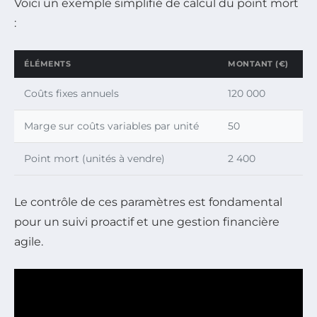
Voici un exemple simplifié de calcul du point mort
:
ÉLÉMENTS
MONTANT (€)
Coûts fixes annuels
120 000
Marge sur coûts variables par unité
50
Point mort (unités à vendre)
2 400
Le contrôle de ces paramètres est fondamental
pour un suivi proactif et une gestion financière
agile.