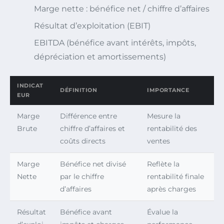
Marge nette : bénéfice net / chiffre d’affaires
Résultat d’exploitation (EBIT)
EBITDA (bénéfice avant intérêts, impôts,
dépréciation et amortissements)
INDICAT
DÉFINITION
IMPORTANCE
EUR
Marge
Différence entre
Mesure la
Brute
chiffre d’affaires et
rentabilité des
coûts directs
ventes
Marge
Bénéfice net divisé
Reflète la
Nette
par le chiffre
rentabilité finale
d’affaires
après charges
Résultat
Bénéfice avant
Évalue la