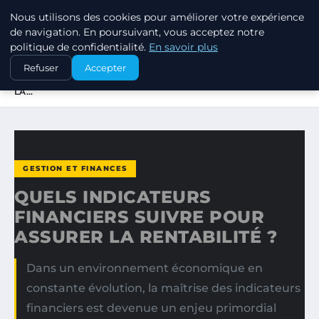
Nous utilisons des cookies pour améliorer votre expérience
MARKETING STRATEGIQUE
de navigation. En poursuivant, vous acceptez notre
politique de confidentialité.
En savoir plus
ACCUEIL
GESTION ET FINANCES
Refuser
Accepter
QUELS INDICATEURS FINANCIERS SUIVRE POUR ASSURER
LA…
GESTION ET FINANCES
QUELS INDICATEURS
FINANCIERS SUIVRE POUR
ASSURER LA RENTABILITÉ ?
Dans un environnement économique en
constante évolution, la maîtrise des indicateurs
financiers est devenue un enjeu primordial