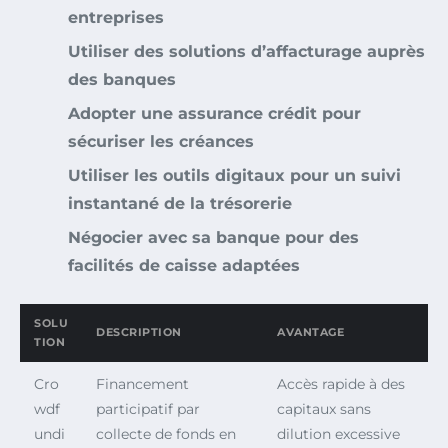
entreprises
Utiliser des solutions d’affacturage auprès
des banques
Adopter une assurance crédit pour
sécuriser les créances
Utiliser les outils digitaux pour un suivi
instantané de la trésorerie
Négocier avec sa banque pour des
facilités de caisse adaptées
SOLU
DESCRIPTION
AVANTAGE
TION
Cro
Financement
Accès rapide à des
wdf
participatif par
capitaux sans
undi
collecte de fonds en
dilution excessive