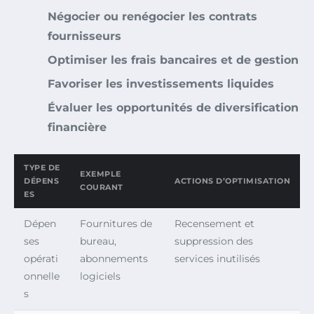
Négocier ou renégocier les contrats
fournisseurs
Optimiser les frais bancaires et de gestion
Favoriser les investissements liquides
Évaluer les opportunités de diversification
financière
TYPE DE
EXEMPLE
DÉPENS
ACTIONS D’OPTIMISATION
COURANT
ES
Dépen
Fournitures de
Recensement et
ses
bureau,
suppression des
opérati
abonnements
services inutilisés
onnelle
logiciels
s