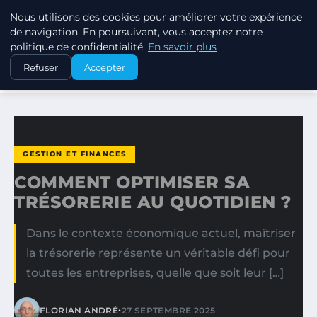
Nous utilisons des cookies pour améliorer votre expérience
MARKETING STRATEGIQUE
de navigation. En poursuivant, vous acceptez notre
politique de confidentialité.
En savoir plus
ACCUEIL
GESTION ET FINANCES
Refuser
Accepter
COMMENT OPTIMISER SA TRÉSORERIE AU QUOTIDIEN ?
GESTION ET FINANCES
COMMENT OPTIMISER SA
TRÉSORERIE AU QUOTIDIEN ?
Dans le contexte économique actuel, maîtriser
la trésorerie représente un véritable défi pour
toutes les entreprises, quelle que soit leur […]
•
FLORIAN ANDRÉ
27 SEPTEMBRE 2025