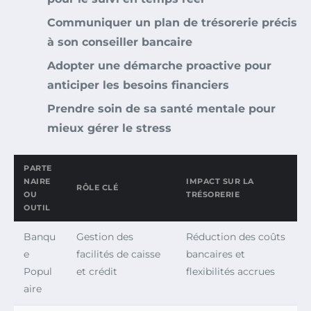
Communiquer un plan de trésorerie précis
à son conseiller bancaire
Adopter une démarche proactive pour
anticiper les besoins financiers
Prendre soin de sa santé mentale pour
mieux gérer le stress
PARTE
NAIRE
IMPACT SUR LA
RÔLE CLÉ
OU
TRÉSORERIE
OUTIL
Banqu
Gestion des
Réduction des coûts
e
facilités de caisse
bancaires et
Popul
et crédit
flexibilités accrues
aire