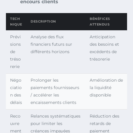
encours clients
TECH
BÉNÉFICES
DESCRIPTION
NIQUE
ATTENDUS
Prévi
Analyse des flux
Anticipation
sions
financiers futurs sur
des besoins et
de
différents horizons
excédents de
tréso
trésorerie
rerie
Négo
Prolonger les
Amélioration de
ciatio
paiements fournisseurs
la liquidité
n des
/ accélérer les
disponible
délais
encaissements clients
Reco
Relances systématiques
Réduction des
uvre
pour limiter les
retards de
ment
créances impayées
paiement