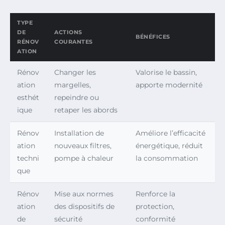
TYPE
DE
ACTIONS
BÉNÉFICES
RÉNOV
COURANTES
ATION
Rénov
Changer les
Valorise le bassin,
ation
margelles,
apporte modernité
esthét
repeindre ou
ique
retaper les abords
Rénov
Installation de
Améliore l’efficacité
ation
nouveaux filtres,
énergétique, réduit
techni
pompe à chaleur
la consommation
que
Rénov
Mise aux normes
Renforce la
ation
des dispositifs de
protection,
de
sécurité
conformité