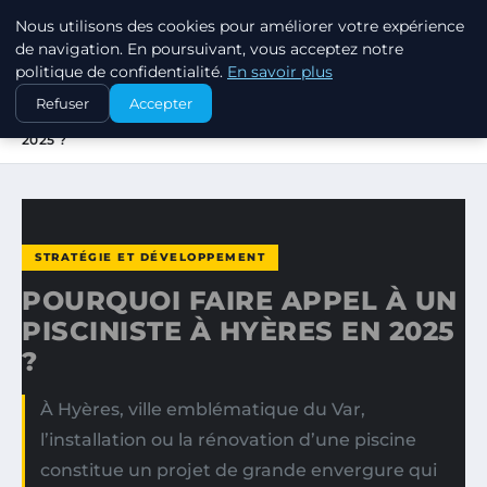
Nous utilisons des cookies pour améliorer votre expérience
MARKETING STRATEGIQUE
de navigation. En poursuivant, vous acceptez notre
politique de confidentialité.
En savoir plus
ACCUEIL
STRATÉGIE ET DÉVELOPPEMENT
Refuser
Accepter
POURQUOI FAIRE APPEL À UN PISCINISTE À HYÈRES EN
2025 ?
STRATÉGIE ET DÉVELOPPEMENT
POURQUOI FAIRE APPEL À UN
PISCINISTE À HYÈRES EN 2025
?
À Hyères, ville emblématique du Var,
l’installation ou la rénovation d’une piscine
constitue un projet de grande envergure qui