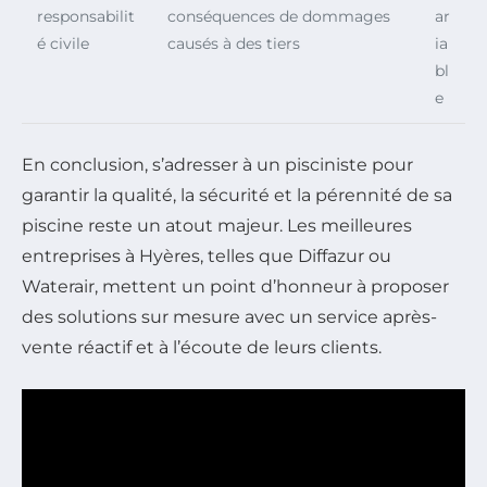
responsabilit
conséquences de dommages
ar
é civile
causés à des tiers
ia
bl
e
En conclusion, s’adresser à un pisciniste pour
garantir la qualité, la sécurité et la pérennité de sa
piscine reste un atout majeur. Les meilleures
entreprises à Hyères, telles que Diffazur ou
Waterair, mettent un point d’honneur à proposer
des solutions sur mesure avec un service après-
vente réactif et à l’écoute de leurs clients.