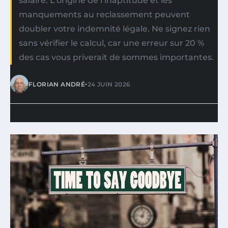
salaire. L’origine de l’inaptitude et les
manquements au reclassement peuvent
doubler votre indemnité légale. Ne signez rien
sans vérifier le calcul, car une erreur sur 20 %
des cas vous priverait de sommes importantes.
•
FLORIAN ANDRÉ
24 JUIN 2026