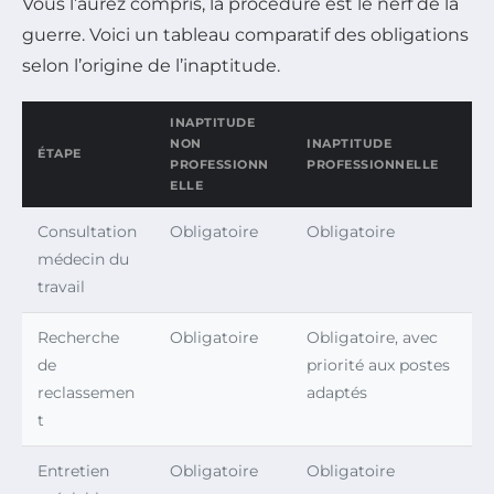
Vous l’aurez compris, la procédure est le nerf de la
guerre. Voici un tableau comparatif des obligations
selon l’origine de l’inaptitude.
INAPTITUDE
NON
INAPTITUDE
ÉTAPE
PROFESSIONN
PROFESSIONNELLE
ELLE
Consultation
Obligatoire
Obligatoire
médecin du
travail
Recherche
Obligatoire
Obligatoire, avec
de
priorité aux postes
reclassemen
adaptés
t
Entretien
Obligatoire
Obligatoire