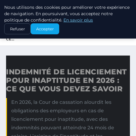
Nous utilisons des cookies pour améliorer votre expérience
MARKETING STRATEGIQUE
de navigation. En poursuivant, vous acceptez notre
politique de confidentialité.
En savoir plus
ACCUEIL
Refuser
Accepter
INDEMNITÉ DE LICENCIEMENT POUR INAPTITUDE EN 2026 :
CE…
INDEMNITÉ DE LICENCIEMENT
POUR INAPTITUDE EN 2026 :
CE QUE VOUS DEVEZ SAVOIR
En 2026, la Cour de cassation alourdit les
obligations des employeurs en cas de
licenciement pour inaptitude, avec des
indemnités pouvant atteindre 24 mois de