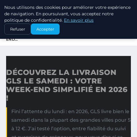
Nous utilisons des cookies pour améliorer votre expérience
MARKETING STRATEGIQUE
de navigation. En poursuivant, vous acceptez notre
politique de confidentialité.
En savoir plus
ACCUEIL
Refuser
Accepter
DÉCOUVREZ LA LIVRAISON GLS LE SAMEDI : VOTRE WEEK-
END…
DÉCOUVREZ LA LIVRAISON
GLS LE SAMEDI : VOTRE
WEEK-END SIMPLIFIÉ EN 2026
!
Fini l’attente du lundi : en 2026, GLS livre bien le
samedi dans la plupart des grandes villes pour 5
à 12 €. J’ai testé l’option, entre fiabilité du suivi