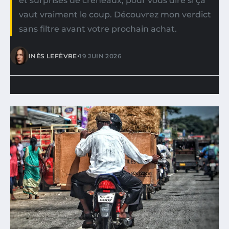
et surprises de créneaux, pour vous dire si ça
vaut vraiment le coup. Découvrez mon verdict
sans filtre avant votre prochain achat.
•
INÈS LEFÈVRE
19 JUIN 2026