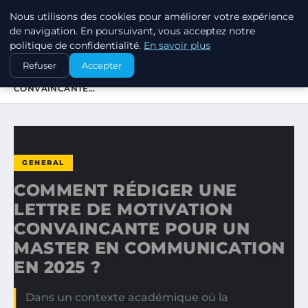
Nous utilisons des cookies pour améliorer votre expérience
MARKETING STRATEGIQUE
de navigation. En poursuivant, vous acceptez notre
politique de confidentialité.
En savoir plus
ACCUEIL
GENERAL
Refuser
Accepter
COMMENT RÉDIGER UNE LETTRE DE MOTIVATION
CONVAINCANTE…
GENERAL
COMMENT RÉDIGER UNE
LETTRE DE MOTIVATION
CONVAINCANTE POUR UN
MASTER EN COMMUNICATION
EN 2025 ?
Dans un contexte académique où la