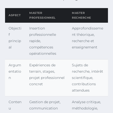
MASTER
MASTER
ASPECT
PROFESSIONNEL
RECHERCHE
Objecti
Insertion
Approfondisseme
f
professionnelle
nt théorique,
princip
rapide,
recherche et
al
compétences
enseignement
opérationnelles
Argum
Expériences de
Sujets de
entatio
terrain, stages,
recherche, intérêt
n
projet professionnel
scientifique,
concret
contributions
attendues
Conten
Gestion de projet,
Analyse critique,
u
communication
méthodologie,