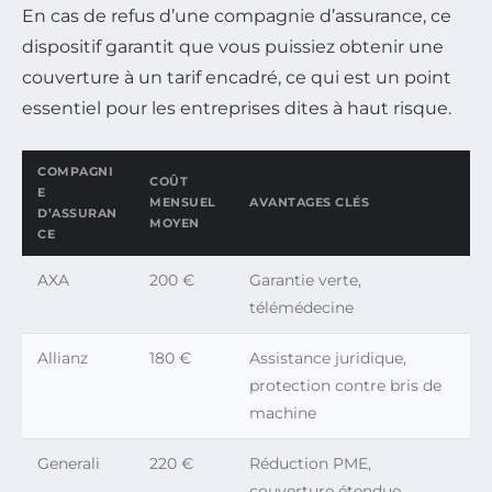
En cas de refus d’une compagnie d’assurance, ce
dispositif garantit que vous puissiez obtenir une
couverture à un tarif encadré, ce qui est un point
essentiel pour les entreprises dites à haut risque.
COMPAGNI
COÛT
E
MENSUEL
AVANTAGES CLÉS
D’ASSURAN
MOYEN
CE
AXA
200 €
Garantie verte,
télémédecine
Allianz
180 €
Assistance juridique,
protection contre bris de
machine
Generali
220 €
Réduction PME,
couverture étendue