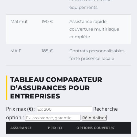
équipements
Matmut
190 €
Assistance rapide,
couverture multirisque
complète
MAIF
185 €
Contrats personnalisables,
forte présence locale
TABLEAU COMPARATEUR
D’ASSURANCES POUR
ENTREPRISES
Prix max (€) :
Recherche
option :
Réinitialiser
ASSURANCE
PRIX (€)
OPTIONS COUVERTES