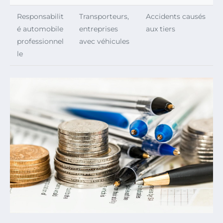
Responsabilit
Transporteurs,
Accidents causés
é automobile
entreprises
aux tiers
professionnel
avec véhicules
le