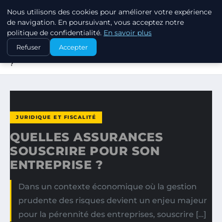
Nous utilisons des cookies pour améliorer votre expérience
MARKETING STRATEGIQUE
de navigation. En poursuivant, vous acceptez notre
politique de confidentialité.
En savoir plus
ACCUEIL
JURIDIQUE ET FISCALITÉ
Refuser
Accepter
QUELLES ASSURANCES SOUSCRIRE POUR SON ENTREPRISE
?
JURIDIQUE ET FISCALITÉ
QUELLES ASSURANCES
SOUSCRIRE POUR SON
ENTREPRISE ?
Dans un contexte économique où la gestion
prudente des risques devient un enjeu majeur
pour la pérennité des entreprises, souscrire […]