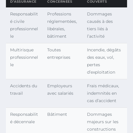
D’ASSURANCE
CONCERNÉES
COUVERTS
Responsabilit
Professions
Dommages
é civile
réglementées,
causés à des
professionnel
libérales,
tiers liés à
le
bâtiment
l’activité
Multirisque
Toutes
Incendie, dégâts
professionnel
entreprises
des eaux, vol,
le
pertes
d’exploitation
Accidents du
Employeurs
Frais médicaux,
travail
avec salariés
indemnités en
cas d’accident
Responsabilit
Bâtiment
Dommages
é décennale
majeurs sur les
constructions