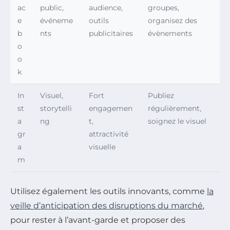
ac
public,
audience,
groupes,
e
événeme
outils
organisez des
b
nts
publicitaires
évènements
o
o
k
In
Visuel,
Fort
Publiez
st
storytelli
engagemen
régulièrement,
a
ng
t,
soignez le visuel
gr
attractivité
a
visuelle
m
Utilisez également les outils innovants, comme
la
veille d’anticipation des disruptions du marché
,
pour rester à l’avant-garde et proposer des