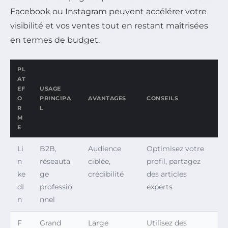
Facebook ou Instagram peuvent accélérer votre
visibilité et vos ventes tout en restant maîtrisées
en termes de budget.
PL
AT
EF
USAGE
O
PRINCIPA
AVANTAGES
CONSEILS
R
L
M
E
Li
B2B,
Audience
Optimisez votre
n
réseauta
ciblée,
profil, partagez
ke
ge
crédibilité
des articles
dI
professio
experts
n
nnel
F
Grand
Large
Utilisez des