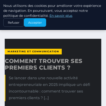
Nous utilisons des cookies pour améliorer votre expérience
MARKETING STRATEGIQUE
de navigation. En poursuivant, vous acceptez notre
politique de confidentialité.
En savoir plus
ACCUEIL
MARKETING ET COMMUNICATION
Refuser
Accepter
COMMENT TROUVER SES PREMIERS CLIENTS ?
MARKETING ET COMMUNICATION
COMMENT TROUVER SES
PREMIERS CLIENTS ?
Se lancer dans une nouvelle activité
entrepreneuriale en 2025 implique un défi
incontournable : comment trouver ses
premiers clients ? […]