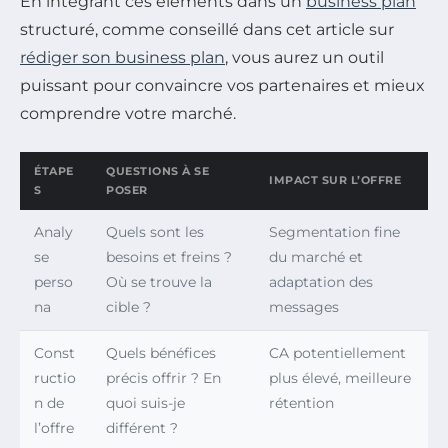
En intégrant ces éléments dans un
business plan
structuré, comme conseillé dans cet article sur
rédiger son business plan
, vous aurez un outil
puissant pour convaincre vos partenaires et mieux
comprendre votre marché.
ÉTAPE
QUESTIONS À SE
IMPAСT SUR L’OFFRE
S
POSER
Analy
Quels sont les
Segmentation fine
se
besoins et freins ?
du marché et
perso
Où se trouve la
adaptation des
na
cible ?
messages
Const
Quels bénéfices
CA potentiellement
ructio
précis offrir ? En
plus élevé, meilleure
n de
quoi suis-je
rétention
l’offre
différent ?