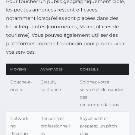
Pour toucher un public géographiquement ciblé,
les petites annonces restent efficaces,
notamment lorsqu’elles sont placées dans des
lieux fréquentés (commerces, Mairie, offices de
tourisme). Vous pouvez également utiliser des
plateformes comme Leboncoin pour promouvoir
vos services.
MOYENS
AVANTAGES
CONSEILS
Bouche-à-
Gratuit,
Soignez votre
oreille
confiance
service et demandez
des
recommandations
Networki
Rencontres
Soyez actif et
ng
professionnell
préparez un pitch
(Meetup,
es,
clair