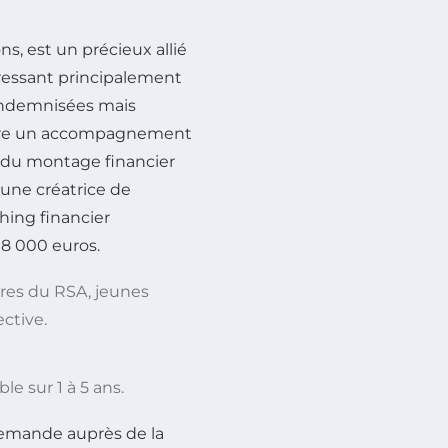
ns, est un précieux allié
dressant principalement
 indemnisées mais
 offre un accompagnement
on du montage financier
une créatrice de
ching financier
 8 000 euros.
ires du RSA, jeunes
ective.
e sur 1 à 5 ans.
demande auprès de la