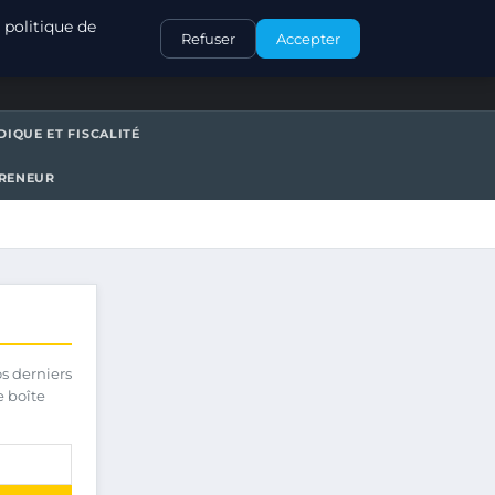
CONTACT
 politique de
Refuser
Accepter
DIQUE ET FISCALITÉ
PRENEUR
os derniers
e boîte