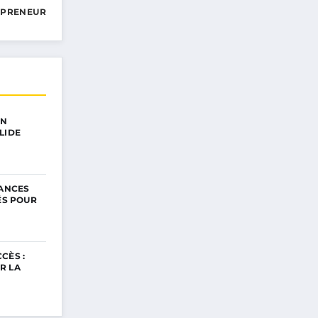
EPRENEUR
UN
LIDE
NANCES
ÉS POUR
CÈS :
R LA