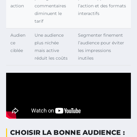
action
commentaires
l’action et des formats
diminuent le
interactifs
tarif
Audien
Une audience
Segmenter finement
ce
plus nichée
l’audience pour éviter
ciblée
mais active
les impressions
réduit les coûts
inutiles
CHOISIR LA BONNE AUDIENCE :