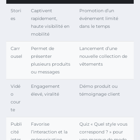
Stori
Captivent
Promotion d’un
es
rapidement,
événement limité
haute visibilité en
dans le temps
mobilité
Carr
Permet de
Lancement d’une
ousel
présenter
nouvelle collection de
plusieurs produits
vêtements
ou messages
Vidé
Engagement
Démo produit ou
o
élevé, viralité
témoignage client
cour
te
Publi
Favorise
Quiz « Quel style vous
cité
l’interaction et la
correspond ? » pour
inter
mémorisation
une marque de mode