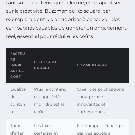
tant sur le contenu que la forme, et à capitaliser
sur la créativité. Buzzman ou Kolsquare, par
exemple, aident les entreprises à concevoir des
campagnes capables de générer un engagement
réel, essentiel pour réduire les coûts.
FACTEU
RS
EFFET SUR LE
IMPACT
COMMENT AGIR
BUDGET
ANT LE
COÛT
Qualité
Plus le contenu
Créer des publications
du
est apprécié,
engageantes,
conten
moindre est le
innovantes et
u
coût
authentiques
Taux
Les likes,
Encourager l’échange
d’inter
partages et
par des appels à