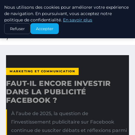
Nous utilisons des cookies pour améliorer votre expérience
MARKETING STRATEGIQUE
de navigation. En poursuivant, vous acceptez notre
politique de confidentialité.
En savoir plus
ACCUEIL
MARKETING ET COMMUNICATION
Refuser
Accepter
FAUT-IL ENCORE INVESTIR DANS LA PUBLICITÉ FACEBOOK
?
MARKETING ET COMMUNICATION
FAUT-IL ENCORE INVESTIR
DANS LA PUBLICITÉ
FACEBOOK ?
À l’aube de 2025, la question de
l’investissement publicitaire sur Facebook
continue de susciter débats et réflexions parmi