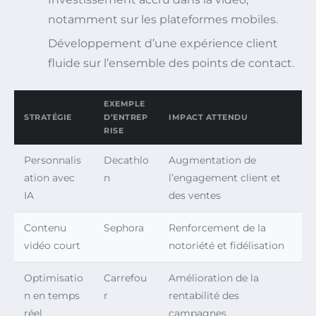
notamment sur les plateformes mobiles.
Développement d’une expérience client
fluide sur l’ensemble des points de contact.
EXEMPLE
STRATÉGIE
D’ENTREP
IMPACT ATTENDU
RISE
Personnalis
Decathlo
Augmentation de
ation avec
n
l’engagement client et
IA
des ventes
Contenu
Sephora
Renforcement de la
vidéo court
notoriété et fidélisation
Optimisatio
Carrefou
Amélioration de la
n en temps
r
rentabilité des
réel
campagnes