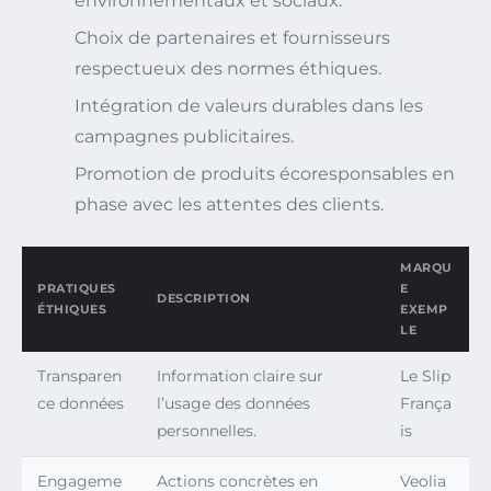
environnementaux et sociaux.
Choix de partenaires et fournisseurs
respectueux des normes éthiques.
Intégration de valeurs durables dans les
campagnes publicitaires.
Promotion de produits écoresponsables en
phase avec les attentes des clients.
MARQU
PRATIQUES
E
DESCRIPTION
ÉTHIQUES
EXEMP
LE
Transparen
Information claire sur
Le Slip
ce données
l’usage des données
França
personnelles.
is
Engageme
Actions concrètes en
Veolia