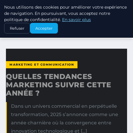
Nous utilisons des cookies pour améliorer votre expérience
MARKETING STRATEGIQUE
de navigation. En poursuivant, vous acceptez notre
politique de confidentialité.
En savoir plus
ACCUEIL
MARKETING ET COMMUNICATION
Refuser
Accepter
QUELLES TENDANCES MARKETING SUIVRE CETTE ANNÉE ?
MARKETING ET COMMUNICATION
QUELLES TENDANCES
MARKETING SUIVRE CETTE
ANNÉE ?
Dans un univers commercial en perpétuelle
transformation, 2025 s’annonce comme une
année charnière où la convergence entre
innovation technologique et […]