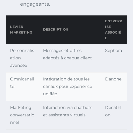
engageants.
ENTREPR
LEVIER
ISE
DESCRIPTION
MARKETING
ASSOCIÉ
E
Personnalis
Messages et offres
Sephora
ation
adaptés à chaque client
avancée
Omnicanali
Intégration de tous les
Danone
té
canaux pour expérience
unifiée
Marketing
Interaction via chatbots
Decathl
conversatio
et assistants virtuels
on
nnel