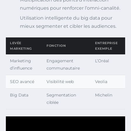
numériques pour renforcer l’omni-canalité.
Utilisation intelligente du big data pour
mieux segmenter et cibler les audiences.
LEVÉE
ENTREPRISE
FONCTION
MARKETING
EXEMPLE
Marketing
Engagement
L’Oréal
d’influence
communautaire
SEO avancé
Visibilité web
Veolia
Big Data
Segmentation
Michelin
ciblée