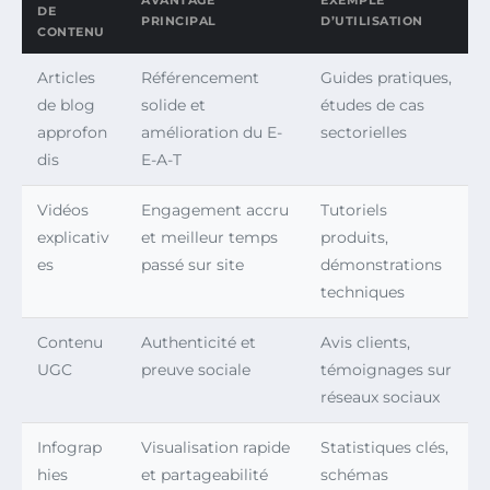
AVANTAGE
EXEMPLE
DE
PRINCIPAL
D’UTILISATION
CONTENU
Articles
Référencement
Guides pratiques,
de blog
solide et
études de cas
approfon
amélioration du E-
sectorielles
dis
E-A-T
Vidéos
Engagement accru
Tutoriels
explicativ
et meilleur temps
produits,
es
passé sur site
démonstrations
techniques
Contenu
Authenticité et
Avis clients,
UGC
preuve sociale
témoignages sur
réseaux sociaux
Infograp
Visualisation rapide
Statistiques clés,
hies
et partageabilité
schémas