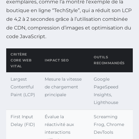
exemplaires, comme l’a montré l’exemple de la
boutique en ligne “TechStyle”, qui a réduit son LCP
de 4,2 à 2 secondes grâce à l’utilisation combinée
de CDN, compression d’images et optimisation du
code JavaScript.
CRITÈRE
OUTILS
CORE WEB
IMPACT SEO
RECOMMANDÉS
VITAL
Largest
Mesure la vitesse
Google
Contentful
de chargement
PageSpeed
Paint (LCP)
principale
Insights,
Lighthouse
First Input
Évalue la
Screaming
Delay (FID)
réactivité aux
Frog, Chrome
interactions
DevTools