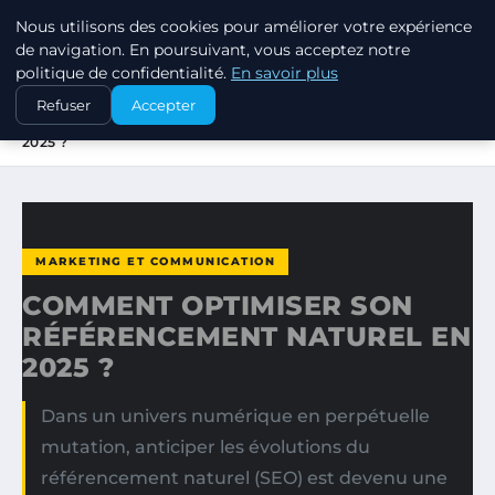
Nous utilisons des cookies pour améliorer votre expérience
MARKETING STRATEGIQUE
de navigation. En poursuivant, vous acceptez notre
politique de confidentialité.
En savoir plus
ACCUEIL
MARKETING ET COMMUNICATION
Refuser
Accepter
COMMENT OPTIMISER SON RÉFÉRENCEMENT NATUREL EN
2025 ?
MARKETING ET COMMUNICATION
COMMENT OPTIMISER SON
RÉFÉRENCEMENT NATUREL EN
2025 ?
Dans un univers numérique en perpétuelle
mutation, anticiper les évolutions du
référencement naturel (SEO) est devenu une