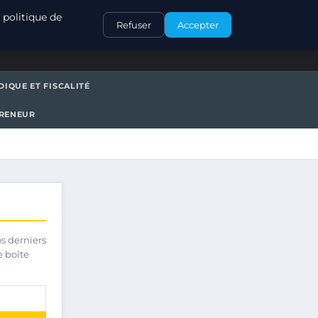
CONTACT
 politique de
Refuser
Accepter
DIQUE ET FISCALITÉ
PRENEUR
os derniers
e boîte