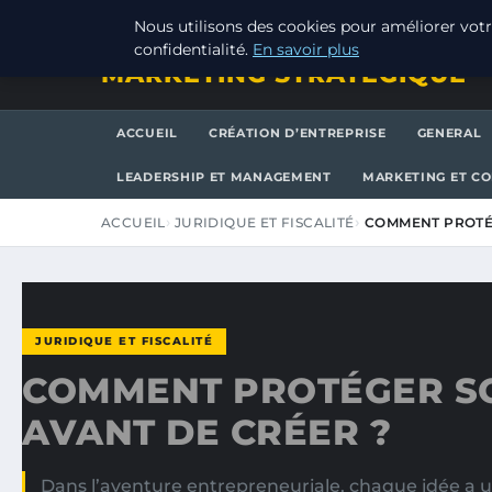
VENDREDI 7 AOÛT 2026
Nous utilisons des cookies pour améliorer votr
confidentialité.
En savoir plus
MARKETING STRATEGIQUE
ACCUEIL
CRÉATION D’ENTREPRISE
GENERAL
LEADERSHIP ET MANAGEMENT
MARKETING ET C
ACCUEIL
JURIDIQUE ET FISCALITÉ
COMMENT PROTÉG
JURIDIQUE ET FISCALITÉ
COMMENT PROTÉGER SO
AVANT DE CRÉER ?
Dans l’aventure entrepreneuriale, chaque idée a u