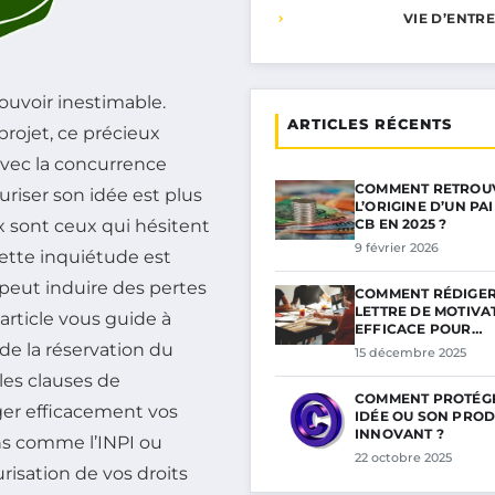
VIE D’ENTR
ouvoir inestimable.
ARTICLES RÉCENTS
rojet, ce précieux
avec la concurrence
COMMENT RETROU
uriser son idée est plus
L’ORIGINE D’UN PA
x sont ceux qui hésitent
CB EN 2025 ?
9 février 2026
Cette inquiétude est
e peut induire des pertes
COMMENT RÉDIGER
LETTRE DE MOTIVA
article vous guide à
EFFICACE POUR…
 de la réservation du
15 décembre 2025
es clauses de
COMMENT PROTÉG
éger efficacement vos
IDÉE OU SON PROD
INNOVANT ?
ns comme l’INPI ou
22 octobre 2025
risation de vos droits