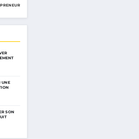
EPRENEUR
VER
IEMENT
 UNE
TION
ER SON
UIT