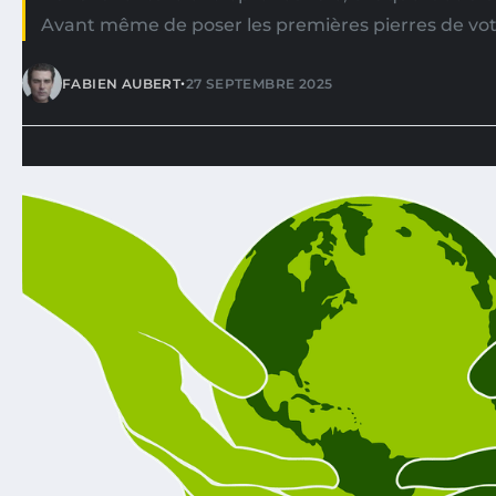
Avant même de poser les premières pierres de votr
•
FABIEN AUBERT
27 SEPTEMBRE 2025