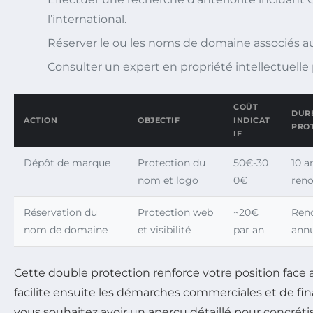
l’international.
Réserver le ou les noms de domaine associés 
Consulter un expert en propriété intellectuelle p
COÛT
DUR
ACTION
OBJECTIF
INDICAT
PRO
IF
Dépôt de marque
Protection du
50€-30
10 a
nom et logo
0€
reno
Réservation du
Protection web
~20€
Ren
nom de domaine
et visibilité
par an
ann
Cette double protection renforce votre position face
facilite ensuite les démarches commerciales et de fina
vous souhaitez avoir un aperçu détaillé pour concréti