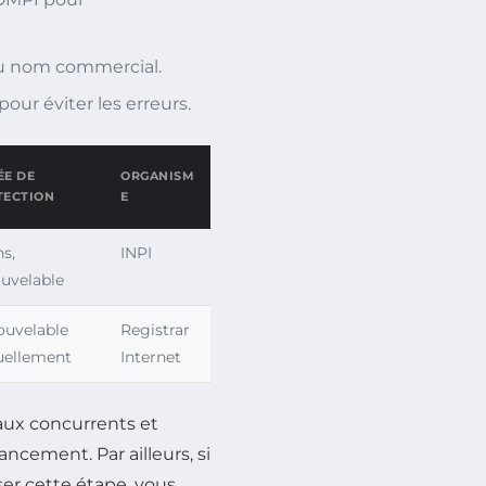
au nom commercial.
our éviter les erreurs.
ÉE DE
ORGANISM
TECTION
E
ns,
INPI
uvelable
ouvelable
Registrar
uellement
Internet
 aux concurrents et
ncement. Par ailleurs, si
ser cette étape, vous