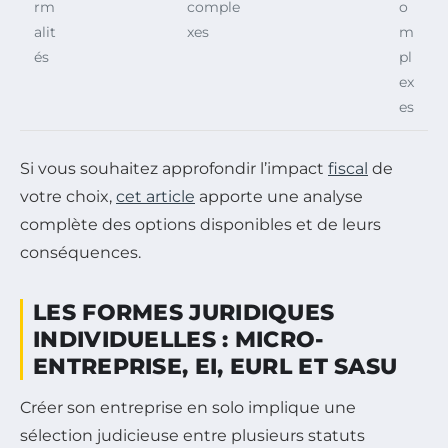
rm
comple
o
alit
xes
m
és
pl
ex
es
Si vous souhaitez approfondir l’impact
fiscal
de
votre choix,
cet article
apporte une analyse
complète des options disponibles et de leurs
conséquences.
LES FORMES JURIDIQUES
INDIVIDUELLES : MICRO-
ENTREPRISE, EI, EURL ET SASU
Créer son entreprise en solo implique une
sélection judicieuse entre plusieurs statuts