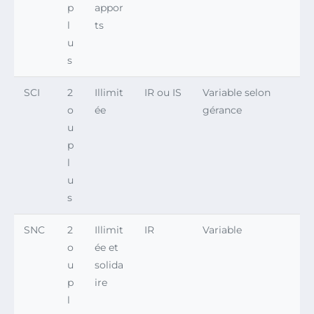
p
appor
l
ts
u
s
SCI
2
Illimit
IR ou IS
Variable selon
o
ée
gérance
u
p
l
u
s
SNC
2
Illimit
IR
Variable
o
ée et
u
solida
p
ire
l