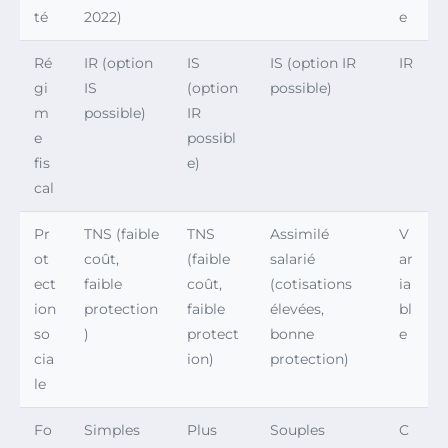
té
2022)
e
Ré
IR (option
IS
IS (option IR
IR
gi
IS
(option
possible)
m
possible)
IR
e
possibl
fis
e)
cal
Pr
TNS (faible
TNS
Assimilé
V
ot
coût,
(faible
salarié
ar
ect
faible
coût,
(cotisations
ia
ion
protection
faible
élevées,
bl
so
)
protect
bonne
e
cia
ion)
protection)
le
Fo
Simples
Plus
Souples
C