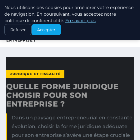
Nous utilisons des cookies pour améliorer votre expérience
MARKETING STRATEGIQUE
de navigation. En poursuivant, vous acceptez notre
politique de confidentialité.
En savoir plus
ACCUEIL
JURIDIQUE ET FISCALITÉ
Refuser
Accepter
QUELLE FORME JURIDIQUE CHOISIR POUR SON
ENTREPRISE ?
JURIDIQUE ET FISCALITÉ
QUELLE FORME JURIDIQUE
CHOISIR POUR SON
ENTREPRISE ?
Dans un paysage entrepreneurial en constante
évolution, choisir la forme juridique adéquate
pour son entreprise s’avère une étape cruciale