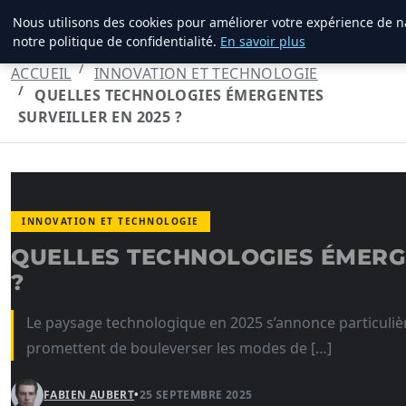
Nous utilisons des cookies pour améliorer votre expérience de n
MARKETING STRATEGIQUE
notre politique de confidentialité.
En savoir plus
ACCUEIL
INNOVATION ET TECHNOLOGIE
QUELLES TECHNOLOGIES ÉMERGENTES
SURVEILLER EN 2025 ?
INNOVATION ET TECHNOLOGIE
QUELLES TECHNOLOGIES ÉMERGE
?
Le paysage technologique en 2025 s’annonce particul
promettent de bouleverser les modes de […]
FABIEN AUBERT
•
25 SEPTEMBRE 2025