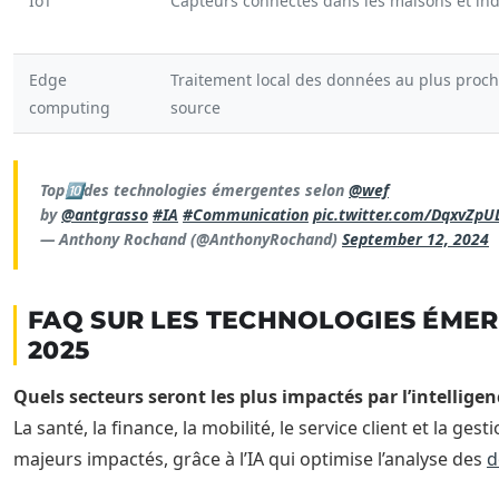
IoT
Capteurs connectés dans les maisons et ind
Edge
Traitement local des données au plus proch
computing
source
Top🔟des technologies émergentes selon
@wef
by
@antgrasso
#IA
#Communication
pic.twitter.com/DqxvZpUL
— Anthony Rochand (@AnthonyRochand)
September 12, 2024
FAQ SUR LES TECHNOLOGIES ÉMER
2025
Quels secteurs seront les plus impactés par l’intelligenc
La santé, la finance, la mobilité, le service client et la g
majeurs impactés, grâce à l’IA qui optimise l’analyse des
d