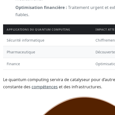
Optimisation financière :
Traitement urgent et ex
fiables.
APPLICATIONS DU QUANTUM COMPUTING
IMPACT ATT
Sécurité informatique
Chiffremen
Pharmaceutique
Découverte
Finance
Optimisatio
Le quantum computing servira de catalyseur pour d’autr
constante des
compétences
et des infrastructures.