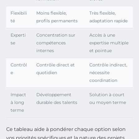
Flexibili
Moins flexible,
Très flexible,
té
profils permanents
adaptation rapide
Experti
Concentration sur
Accès à une
se
compétences
expertise multiple
internes
et pointue
Contrôl
Contrôle direct et
Contrôle indirect,
e
quotidien
nécessite
coordination
Impact
Développement
Solution à court
à long
durable des talents
ou moyen terme
terme
Ce tableau aide à pondérer chaque option selon
vos priorités spécifiques et la nature des projets