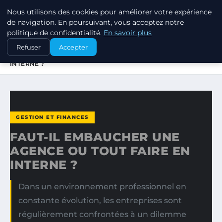
Nous utilisons des cookies pour améliorer votre expérience
MARKETING STRATEGIQUE
de navigation. En poursuivant, vous acceptez notre
politique de confidentialité.
En savoir plus
ACCUEIL
GESTION ET FINANCES
Refuser
Accepter
FAUT-IL EMBAUCHER UNE AGENCE OU TOUT FAIRE EN
INTERNE ?
GESTION ET FINANCES
FAUT-IL EMBAUCHER UNE
AGENCE OU TOUT FAIRE EN
INTERNE ?
Dans un environnement professionnel en
constante évolution, les entreprises sont
régulièrement confrontées à un dilemme