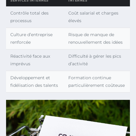
SERVICES INTERNES
INTERNES
Contrôle total des
Coût salarial et charges
processus
élevés
Culture d’entreprise
Risque de manque de
renforcée
renouvellement des idées
Réactivité face aux
Difficulté à gérer les pics
imprévus
d’activité
Développement et
Formation continue
fidélisation des talents
particulièrement coûteuse