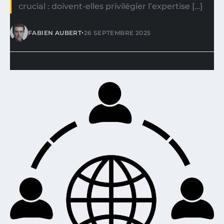
crucial : doivent-elles privilégier l’expertise […]
•
FABIEN AUBERT
26 SEPTEMBRE 2025