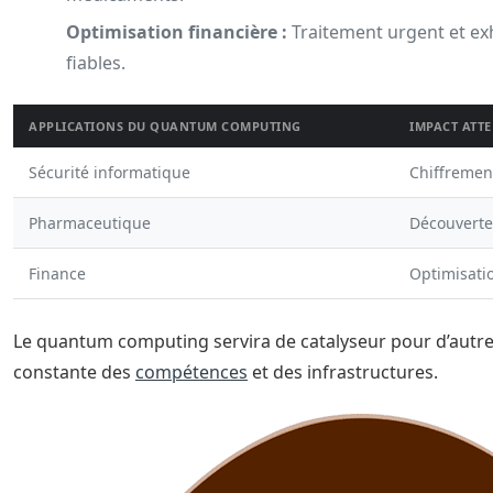
Optimisation financière :
Traitement urgent et ex
fiables.
APPLICATIONS DU QUANTUM COMPUTING
IMPACT ATT
Sécurité informatique
Chiffremen
Pharmaceutique
Découverte
Finance
Optimisatio
Le quantum computing servira de catalyseur pour d’autr
constante des
compétences
et des infrastructures.