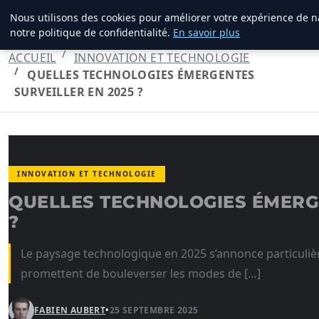
Nous utilisons des cookies pour améliorer votre expérience de n
MARKETING STRATEGIQUE
notre politique de confidentialité.
En savoir plus
ACCUEIL
INNOVATION ET TECHNOLOGIE
QUELLES TECHNOLOGIES ÉMERGENTES
SURVEILLER EN 2025 ?
INNOVATION ET TECHNOLOGIE
QUELLES TECHNOLOGIES ÉMERGE
?
Le paysage technologique en 2025 s’annonce particul
promettent de bouleverser les modes de […]
FABIEN AUBERT
•
25 SEPTEMBRE 2025