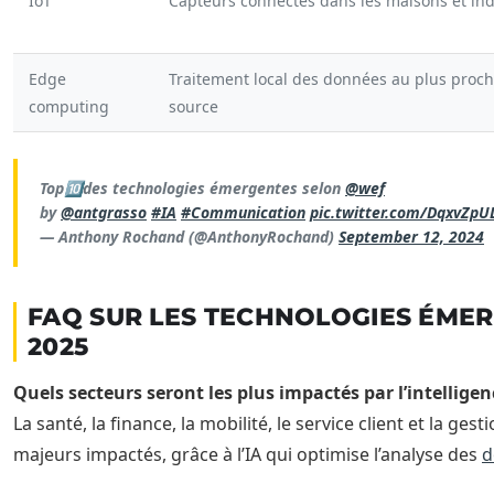
IoT
Capteurs connectés dans les maisons et ind
Edge
Traitement local des données au plus proch
computing
source
Top🔟des technologies émergentes selon
@wef
by
@antgrasso
#IA
#Communication
pic.twitter.com/DqxvZpUL
— Anthony Rochand (@AnthonyRochand)
September 12, 2024
FAQ SUR LES TECHNOLOGIES ÉMER
2025
Quels secteurs seront les plus impactés par l’intelligenc
La santé, la finance, la mobilité, le service client et la g
majeurs impactés, grâce à l’IA qui optimise l’analyse des
d