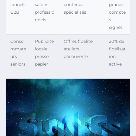
ionnels
salons
contenus
grands
B2B
professio
spécialisés
compte
nnels
s
signés
Conso
Publicité
Offres fidélité,
20% de
mmate
locale,
ateliers
fidélisat
urs
presse
découverte
ion
seniors
papier
active