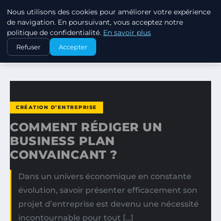
Nous utilisons des cookies pour améliorer votre expérience
MARKETING STRATEGIQUE
de navigation. En poursuivant, vous acceptez notre
politique de confidentialité.
En savoir plus
ACCUEIL
CRÉATION D’ENTREPRISE
Refuser
Accepter
COMMENT RÉDIGER UN BUSINESS PLAN CONVAINCANT ?
CRÉATION D’ENTREPRISE
COMMENT RÉDIGER UN
BUSINESS PLAN
CONVAINCANT ?
Dans un univers économique en constante
évolution, savoir présenter efficacement son
projet d’entreprise est devenu une nécessité
incontournable pour tout […]