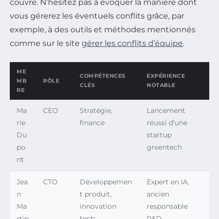
couvre. N’hésitez pas à évoquer la manière dont
vous gérerez les éventuels conflits grâce, par
exemple, à des outils et méthodes mentionnés
comme sur le site
gérer les conflits d’équipe
.
ME
COMPÉTENCES
EXPÉRIENCE
MB
RÔLE
CLÉS
NOTABLE
RE
Ma
CEO
Stratégie,
Lancement
rie
finance
réussi d’une
Du
startup
po
greentech
nt
Jea
CTO
Développemen
Expert en IA,
n
t produit,
ancien
Ma
innovation
responsable
rtin
tech
R&D