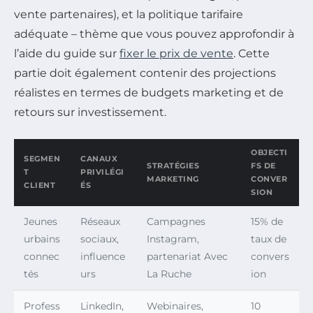
vente partenaires), et la politique tarifaire
adéquate – thème que vous pouvez approfondir à
l’aide du guide sur
fixer le prix de vente
. Cette
partie doit également contenir des projections
réalistes en termes de budgets marketing et de
retours sur investissement.
OBJECTI
SEGMEN
CANAUX
STRATÉGIES
FS DE
T
PRIVILÉGI
MARKETING
CONVER
CLIENT
ÉS
SION
Jeunes
Réseaux
Campagnes
15% de
urbains
sociaux,
Instagram,
taux de
connec
influence
partenariat Avec
convers
tés
urs
La Ruche
ion
Profess
LinkedIn,
Webinaires,
10