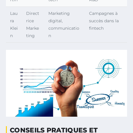
Lau
Direct
Marketing
Campagnes à
ra
rice
digital,
succès dans la
Klei
Marke
communicatio
fintech
n
ting
n
CONSEILS PRATIQUES ET