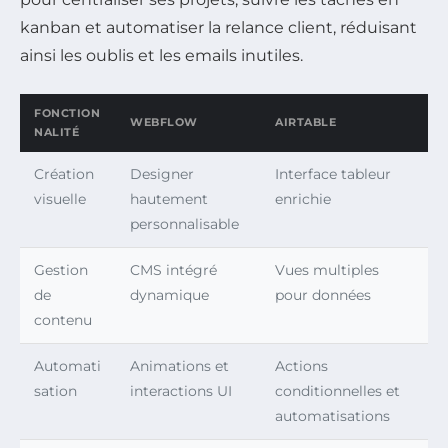
kanban et automatiser la relance client, réduisant
ainsi les oublis et les emails inutiles.
FONCTION
WEBFLOW
AIRTABLE
NALITÉ
Création
Designer
Interface tableur
visuelle
hautement
enrichie
personnalisable
Gestion
CMS intégré
Vues multiples
de
dynamique
pour données
contenu
Automati
Animations et
Actions
sation
interactions UI
conditionnelles et
automatisations