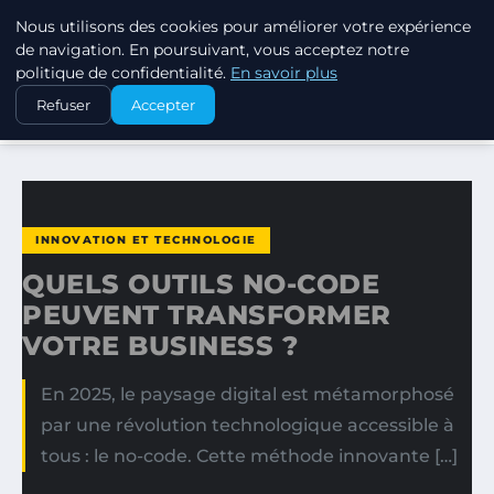
Nous utilisons des cookies pour améliorer votre expérience
MARKETING STRATEGIQUE
de navigation. En poursuivant, vous acceptez notre
politique de confidentialité.
En savoir plus
ACCUEIL
INNOVATION ET TECHNOLOGIE
Refuser
Accepter
QUELS OUTILS NO-CODE PEUVENT TRANSFORMER VOTRE…
INNOVATION ET TECHNOLOGIE
QUELS OUTILS NO-CODE
PEUVENT TRANSFORMER
VOTRE BUSINESS ?
En 2025, le paysage digital est métamorphosé
par une révolution technologique accessible à
tous : le no-code. Cette méthode innovante […]