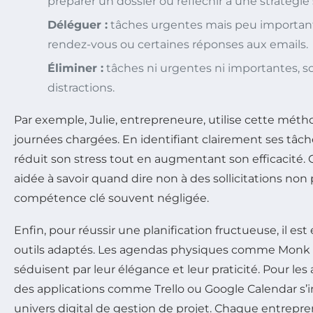
préparer un dossier ou réfléchir à une stratégie 
Déléguer :
tâches urgentes mais peu important
rendez-vous ou certaines réponses aux emails.
Éliminer :
tâches ni urgentes ni importantes, 
distractions.
Par exemple, Julie, entrepreneure, utilise cette métho
journées chargées. En identifiant clairement ses tâches
réduit son stress tout en augmentant son efficacité. C
aidée à savoir quand dire non à des sollicitations non
compétence clé souvent négligée.
Enfin, pour réussir une planification fructueuse, il est
outils adaptés. Les agendas physiques comme Monk 
séduisent par leur élégance et leur praticité. Pour l
des applications comme Trello ou Google Calendar s’
univers digital de gestion de projet. Chaque entrepren