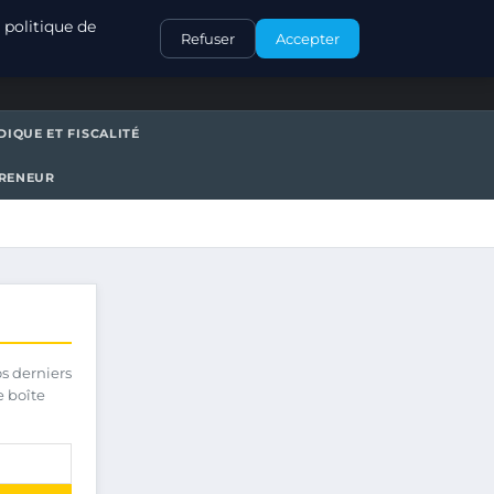
CONTACT
 politique de
Refuser
Accepter
DIQUE ET FISCALITÉ
PRENEUR
os derniers
e boîte