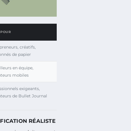
 POUR
preneurs, créatifs,
onnés de papier
illeurs en équipe,
sateurs mobiles
ssionnels exigeants,
sateurs de Bullet Journal
FICATION RÉALISTE