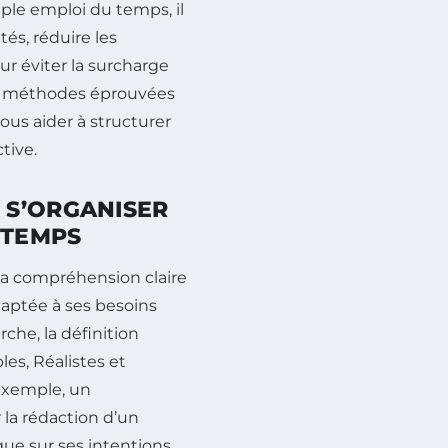
ple emploi du temps, il
és, réduire les
ur éviter la surcharge
es méthodes éprouvées
ous aider à structurer
tive.
 S’ORGANISER
 TEMPS
la compréhension claire
daptée à ses besoins
che, la définition
es, Réalistes et
 exemple, un
 la rédaction d’un
gue sur ses intentions.