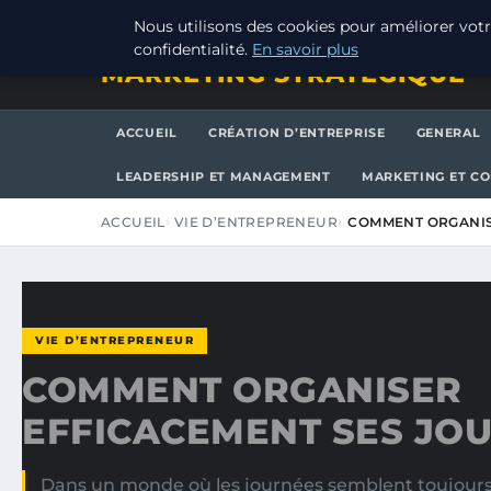
SAMEDI 8 AOÛT 2026
Nous utilisons des cookies pour améliorer votr
confidentialité.
En savoir plus
MARKETING STRATEGIQUE
ACCUEIL
CRÉATION D’ENTREPRISE
GENERAL
LEADERSHIP ET MANAGEMENT
MARKETING ET C
ACCUEIL
VIE D’ENTREPRENEUR
COMMENT ORGANIS
VIE D’ENTREPRENEUR
COMMENT ORGANISER
EFFICACEMENT SES JOU
Dans un monde où les journées semblent toujours 