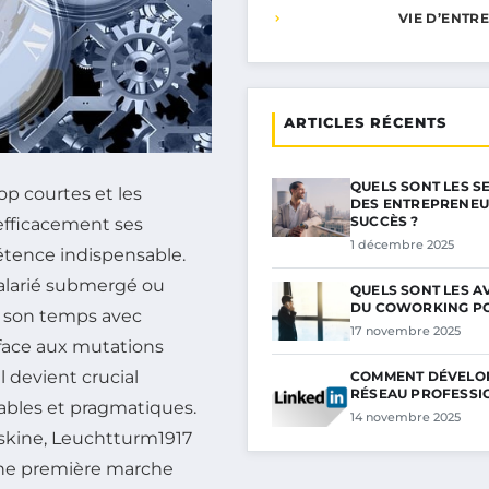
VIE D’ENTR
ARTICLES RÉCENTS
QUELS SONT LES S
p courtes et les
DES ENTREPRENEU
SUCCÈS ?
 efficacement ses
1 décembre 2025
tence indispensable.
alarié submergé ou
QUELS SONT LES 
DU COWORKING P
r son temps avec
17 novembre 2025
face aux mutations
l devient crucial
COMMENT DÉVELO
RÉSEAU PROFESSI
tables et pragmatiques.
14 novembre 2025
skine, Leuchtturm1917
 une première marche