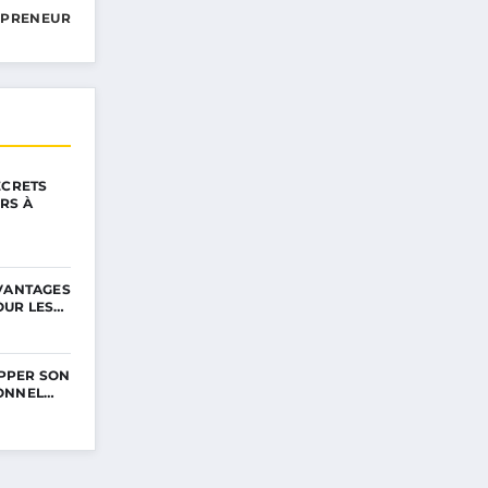
EPRENEUR
ECRETS
RS À
AVANTAGES
OUR LES…
PPER SON
ONNEL…