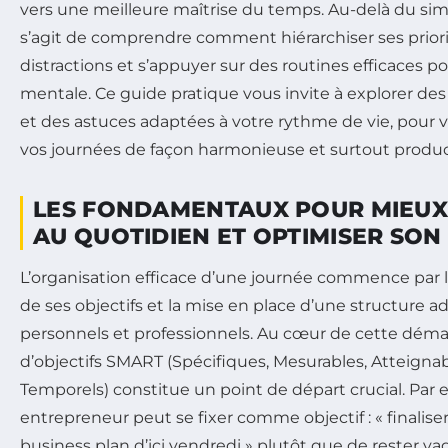
vers une meilleure maîtrise du temps. Au-delà du sim
s’agit de comprendre comment hiérarchiser ses priorit
distractions et s’appuyer sur des routines efficaces po
mentale. Ce guide pratique vous invite à explorer d
et des astuces adaptées à votre rythme de vie, pour v
vos journées de façon harmonieuse et surtout produc
LES FONDAMENTAUX POUR MIEUX
AU QUOTIDIEN ET OPTIMISER SON
L’organisation efficace d’une journée commence par 
de ses objectifs et la mise en place d’une structure a
personnels et professionnels. Au cœur de cette démar
d’objectifs SMART (Spécifiques, Mesurables, Atteignabl
Temporels) constitue un point de départ crucial. Par
entrepreneur peut se fixer comme objectif : « finaliser
business plan d’ici vendredi » plutôt que de rester va