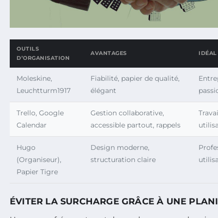
OUTILS
AVANTAGES
IDÉAL
D’ORGANISATION
Moleskine,
Fiabilité, papier de qualité,
Entre
Leuchtturm1917
élégant
passi
Trello, Google
Gestion collaborative,
Trava
Calendar
accessible partout, rappels
utili
Hugo
Design moderne,
Profe
(Organiseur),
structuration claire
utili
Papier Tigre
ÉVITER LA SURCHARGE GRÂCE À UNE PLANI