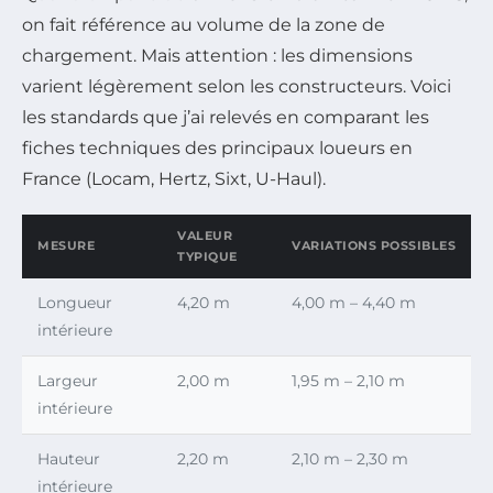
on fait référence au volume de la zone de
chargement. Mais attention : les dimensions
varient légèrement selon les constructeurs. Voici
les standards que j’ai relevés en comparant les
fiches techniques des principaux loueurs en
France (Locam, Hertz, Sixt, U-Haul).
VALEUR
MESURE
VARIATIONS POSSIBLES
TYPIQUE
Longueur
4,20 m
4,00 m – 4,40 m
intérieure
Largeur
2,00 m
1,95 m – 2,10 m
intérieure
Hauteur
2,20 m
2,10 m – 2,30 m
intérieure