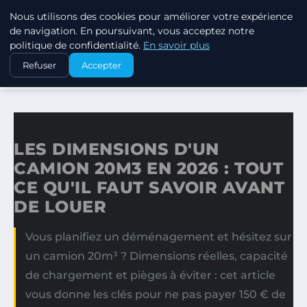
Nous utilisons des cookies pour améliorer votre expérience
MARKETING STRATEGIQUE
de navigation. En poursuivant, vous acceptez notre
politique de confidentialité.
En savoir plus
ACCUEIL
Refuser
Accepter
LES DIMENSIONS D'UN CAMION 20M3 EN 2026 : TOUT CE…
LES DIMENSIONS D'UN
CAMION 20M3 EN 2026 : TOUT
CE QU'IL FAUT SAVOIR AVANT
DE LOUER
Vous planifiez un déménagement et hésitez sur
un camion 20m³ ? Dimensions réelles, capacité
de chargement et pièges à éviter : cet article
vous donne les clés pour ne pas payer 150 € de