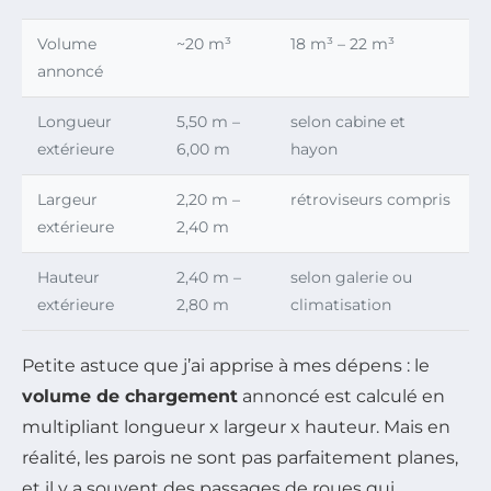
Volume
~20 m³
18 m³ – 22 m³
annoncé
Longueur
5,50 m –
selon cabine et
extérieure
6,00 m
hayon
Largeur
2,20 m –
rétroviseurs compris
extérieure
2,40 m
Hauteur
2,40 m –
selon galerie ou
extérieure
2,80 m
climatisation
Petite astuce que j’ai apprise à mes dépens : le
volume de chargement
annoncé est calculé en
multipliant longueur x largeur x hauteur. Mais en
réalité, les parois ne sont pas parfaitement planes,
et il y a souvent des passages de roues qui