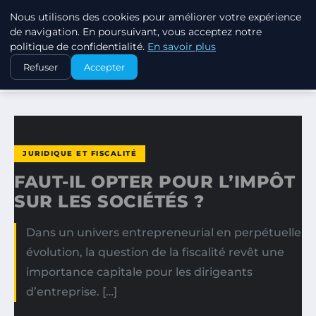
Nous utilisons des cookies pour améliorer votre expérience
MARKETING STRATEGIQUE
de navigation. En poursuivant, vous acceptez notre
politique de confidentialité.
En savoir plus
ACCUEIL
JURIDIQUE ET FISCALITÉ
Refuser
Accepter
FAUT-IL OPTER POUR L’IMPÔT SUR LES SOCIÉTÉS ?
JURIDIQUE ET FISCALITÉ
FAUT-IL OPTER POUR L’IMPÔT
SUR LES SOCIÉTÉS ?
Dans un univers entrepreneurial en perpétuelle
évolution, la question de la fiscalité revêt une
importance capitale pour les dirigeants
d’entreprise. […]