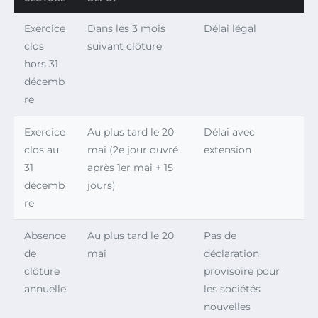
Exercice
Dans les 3 mois
Délai légal
clos
suivant clôture
hors 31
décemb
re
Exercice
Au plus tard le 20
Délai avec
clos au
mai (2e jour ouvré
extension
31
après 1er mai + 15
décemb
jours)
re
Absence
Au plus tard le 20
Pas de
de
mai
déclaration
clôture
provisoire pour
annuelle
les sociétés
nouvelles