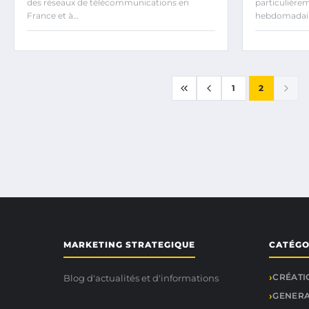
des réseaux de télécommunications en
particulière
France et à…
hebdomadai
1
2
MARKETING STRATEGIQUE
CATÉGO
CRÉATI
Blog d'actualités et d'informations
GENER