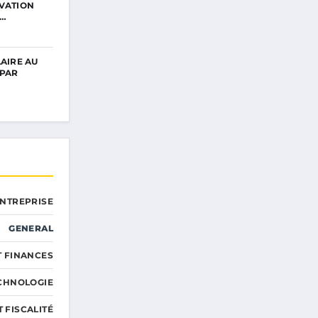
IVATION
R…
LAIRE AU
 PAR
ENTREPRISE
GENERAL
T FINANCES
ECHNOLOGIE
T FISCALITÉ