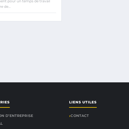
ment pour un temps de travail
re de…
RIES
LIENS UTILES
ON D’ENTREPRISE
CONTACT
AL