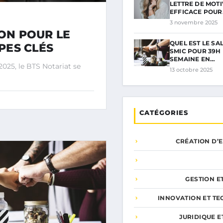
LETTRE DE MOT
EFFICACE POU
3 novembre 2025
ION POUR LE
QUEL EST LE SA
PES CLÉS
SMIC POUR 39H
SEMAINE EN…
025, le BTS Notariat se
13 octobre 2025
CATÉGORIES
CRÉATION D’
GESTION E
INNOVATION ET T
JURIDIQUE E