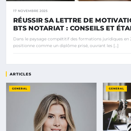
17 NOVEMBRE 2025
RÉUSSIR SA LETTRE DE MOTIVAT
BTS NOTARIAT : CONSEILS ET ÉTA
Dans le paysage compétitif des formations juridiques en 2
positionne comme un diplôme prisé, ouvrant les […]
ARTICLES
GENERAL
GENERAL