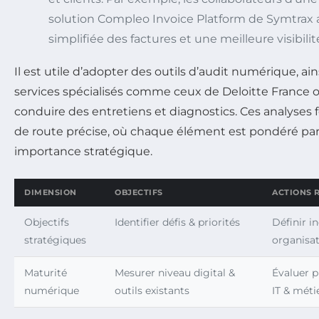
solution Compleo Invoice Platform de Symtrax
simplifiée des factures et une meilleure visibilit
Il est utile d’adopter des outils d’audit numérique, ai
services spécialisés comme ceux de Deloitte France
conduire des entretiens et diagnostics. Ces analyses f
de route précise, où chaque élément est pondéré par
importance stratégique.
DIMENSION
OBJECTIFS
ACTIONS
Objectifs
Identifier défis & priorités
Définir in
stratégiques
organisat
Maturité
Mesurer niveau digital &
Évaluer p
numérique
outils existants
IT & méti