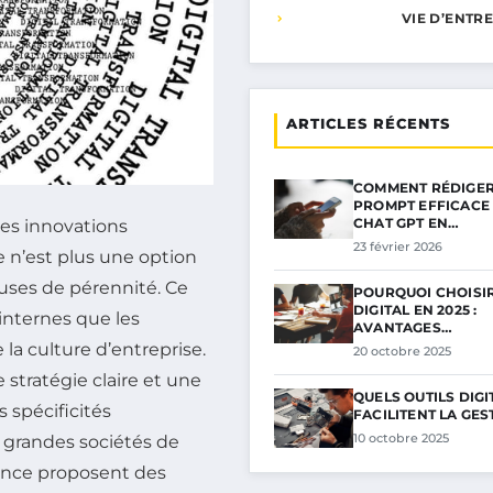
VIE D’ENTR
ARTICLES RÉCENTS
COMMENT RÉDIGER
PROMPT EFFICACE
CHAT GPT EN…
es innovations
23 février 2026
e n’est plus une option
uses de pérennité. Ce
POURQUOI CHOISIR
DIGITAL EN 2025 :
internes que les
AVANTAGES…
la culture d’entreprise.
20 octobre 2025
stratégie claire et une
QUELS OUTILS DIG
 spécificités
FACILITENT LA GE
10 octobre 2025
s grandes sociétés de
ance proposent des