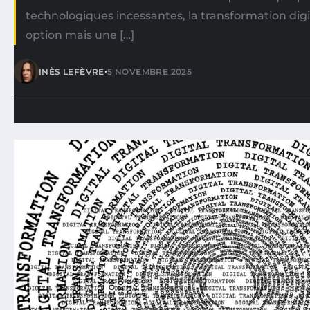
technologiques incessantes, la transformation digi
option mais une […]
•
INÈS LEFÈVRE
5 NOVEMBRE 2025