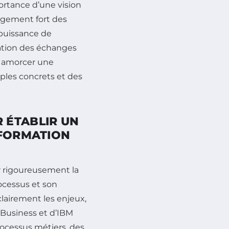
ortance d’une vision
gagement fort des
puissance de
isation des échanges
ur amorcer une
mples concrets et des
 ÉTABLIR UN
SFORMATION
r rigoureusement la
rocessus et son
clairement les enjeux,
 Business et d’IBM
ocessus métiers, des