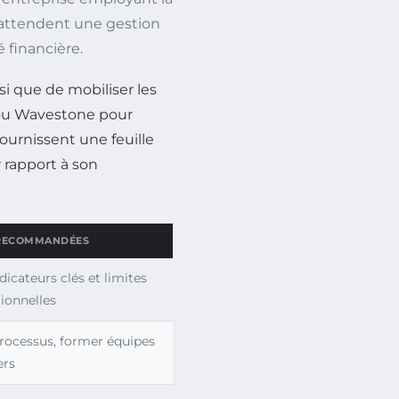
 attendent une gestion
é financière.
nsi que de mobiliser les
 ou Wavestone pour
ournissent une feuille
 rapport à son
 RECOMMANDÉES
dicateurs clés et limites
ionnelles
rocessus, former équipes
ers