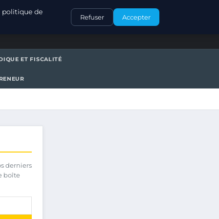
CONTACT
 politique de
Refuser
Accepter
DIQUE ET FISCALITÉ
PRENEUR
os derniers
e boîte