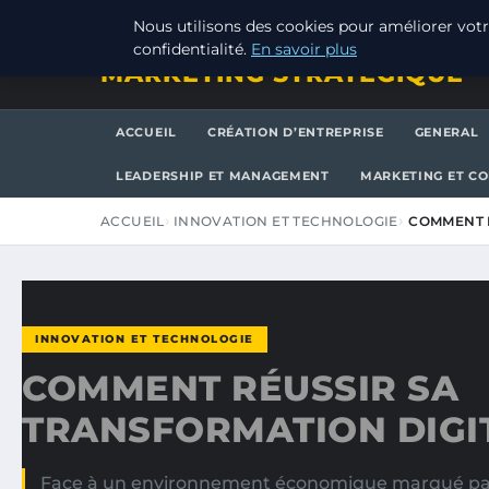
SAMEDI 8 AOÛT 2026
Nous utilisons des cookies pour améliorer votr
confidentialité.
En savoir plus
MARKETING STRATEGIQUE
ACCUEIL
CRÉATION D’ENTREPRISE
GENERAL
LEADERSHIP ET MANAGEMENT
MARKETING ET C
ACCUEIL
INNOVATION ET TECHNOLOGIE
COMMENT R
INNOVATION ET TECHNOLOGIE
COMMENT RÉUSSIR SA
TRANSFORMATION DIGI
Face à un environnement économique marqué par