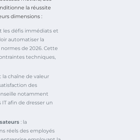
ditionne la réussite
eurs dimensions :
t les défis immédiats et
oir automatiser la
x normes de 2026. Cette
ontraintes techniques,
 la chaîne de valeur
 satisfaction des
 conseille notamment
 IT afin de dresser un
isateurs
: la
ins réels des employés
e entreprise employant la