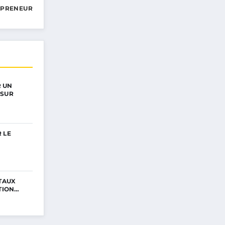
EPRENEUR
 UN
 SUR
 LE
ITAUX
STION…