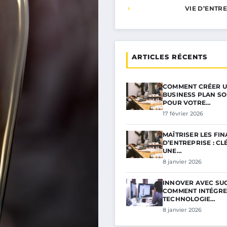
VIE D’ENTR
ARTICLES RÉCENTS
COMMENT CRÉER 
BUSINESS PLAN SO
POUR VOTRE…
17 février 2026
MAÎTRISER LES FI
D’ENTREPRISE : CL
UNE…
8 janvier 2026
INNOVER AVEC SUC
COMMENT INTÉGRE
TECHNOLOGIE…
8 janvier 2026