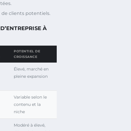
itées.
de clients potentiels.
 D’ENTREPRISE À
POTENTIEL DE
)
CROISSANCE
Élevé, marché en
pleine expansion
Variable selon le
contenu et la
niche
Modéré à élevé,