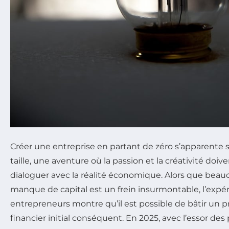
Créer une entreprise en partant de zéro s’apparente 
taille, une aventure où la passion et la créativité d
dialoguer avec la réalité économique. Alors que bea
manque de capital est un frein insurmontable, l’exp
entrepreneurs montre qu’il est possible de bâtir un p
financier initial conséquent. En 2025, avec l’essor des