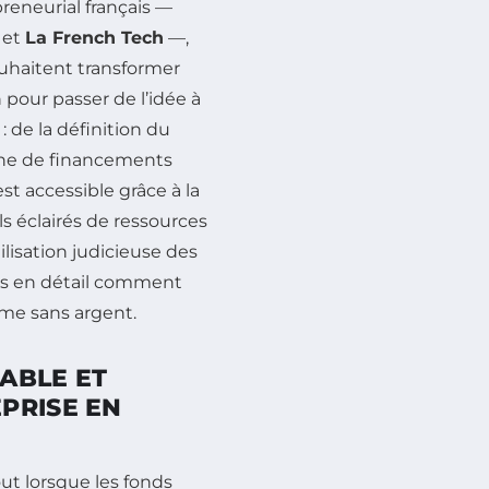
eneurial français —
et
La French Tech
—,
ouhaitent transformer
pour passer de l’idée à
 de la définition du
rche de financements
st accessible grâce à la
s éclairés de ressources
utilisation judicieuse des
ns en détail comment
me sans argent.
IABLE ET
PRISE EN
out lorsque les fonds