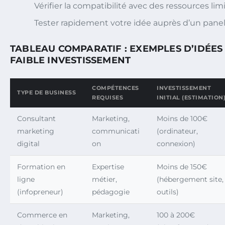
Vérifier la compatibilité avec des ressources lim
Tester rapidement votre idée auprès d’un panel 
TABLEAU COMPARATIF : EXEMPLES D’IDÉES
FAIBLE INVESTISSEMENT
COMPÉTENCES
INVESTISSEMENT
TYPE DE BUSINESS
REQUISES
INITIAL (ESTIMATION
Consultant
Marketing,
Moins de 100€
marketing
communicati
(ordinateur,
digital
on
connexion)
Formation en
Expertise
Moins de 150€
ligne
métier,
(hébergement site,
(infopreneur)
pédagogie
outils)
Commerce en
Marketing,
100 à 200€