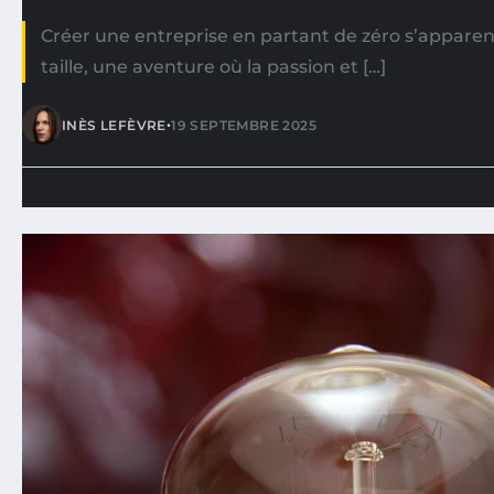
Créer une entreprise en partant de zéro s’apparen
taille, une aventure où la passion et […]
•
INÈS LEFÈVRE
19 SEPTEMBRE 2025