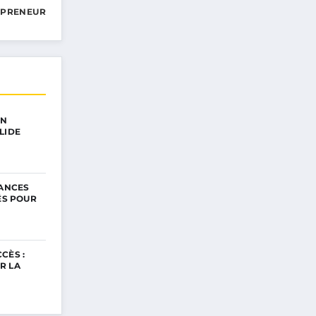
EPRENEUR
UN
LIDE
NANCES
ÉS POUR
CÈS :
R LA