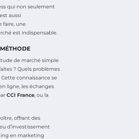
ness qui non seulement
est aussi
 faire, une
ché est indispensable.
C MÉTHODE
étude de marché simple
sfaites ? Quels problèmes
? Cette connaissance se
en ligne, les échanges
par
CCI France
, ou la
ître, offrant des
peu d’investissement
ting en marketing