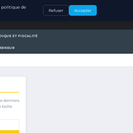
CONTACT
 politique de
Refuser
Accepter
DIQUE ET FISCALITÉ
PRENEUR
os derniers
e boîte