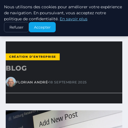
Nous utilisons des cookies pour améliorer votre expérience
MARKETING STRATEGIQUE
de navigation. En poursuivant, vous acceptez notre
politique de confidentialité.
En savoir plus
ACCUEIL
CRÉATION D’ENTREPRISE
BLOG
Refuser
Accepter
CRÉATION D’ENTREPRISE
BLOG
•
FLORIAN ANDRÉ
18 SEPTEMBRE 2025