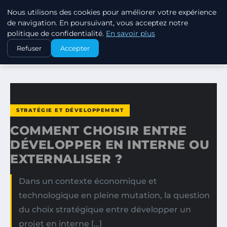
Nous utilisons des cookies pour améliorer votre expérience
MARKETING STRATEGIQUE
de navigation. En poursuivant, vous acceptez notre
politique de confidentialité.
En savoir plus
ACCUEIL
STRATÉGIE ET DÉVELOPPEMENT
Refuser
Accepter
COMMENT CHOISIR ENTRE DÉVELOPPER EN INTERNE OU…
STRATÉGIE ET DÉVELOPPEMENT
COMMENT CHOISIR ENTRE
DÉVELOPPER EN INTERNE OU
EXTERNALISER ?
Dans un contexte économique et
technologique en pleine mutation, la question
du choix stratégique entre développer un
projet en interne […]