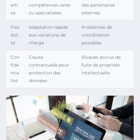
erti
compétences rares
des partenaires
se
ou spécialisées
externes
Flex
Adaptation rapide
Problèmes de
ibili
aux variations de
coordination
té
charge
possibles
Con
Clause
Risques accrus de
fide
contractuelle pour
fuite de propriété
ntia
protection des
intellectuelle
lité
données