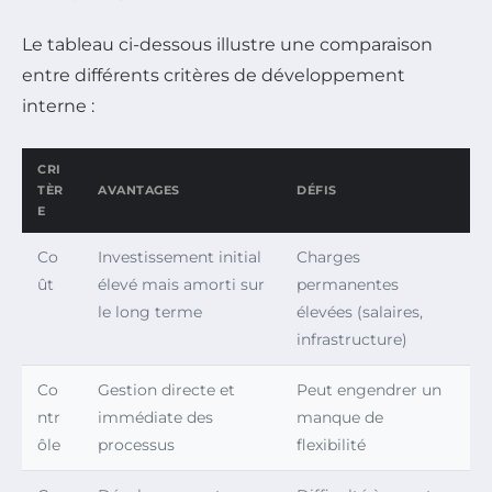
Le tableau ci-dessous illustre une comparaison
entre différents critères de développement
interne :
CRI
TÈR
AVANTAGES
DÉFIS
E
Co
Investissement initial
Charges
ût
élevé mais amorti sur
permanentes
le long terme
élevées (salaires,
infrastructure)
Co
Gestion directe et
Peut engendrer un
ntr
immédiate des
manque de
ôle
processus
flexibilité