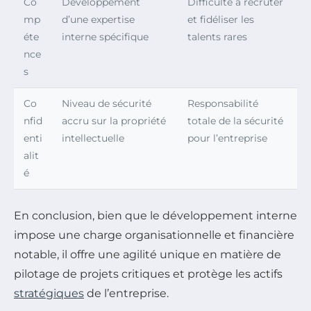
Co
Développement
Difficulté à recruter
mp
d’une expertise
et fidéliser les
éte
interne spécifique
talents rares
nce
s
Co
Niveau de sécurité
Responsabilité
nfid
accru sur la propriété
totale de la sécurité
enti
intellectuelle
pour l’entreprise
alit
é
En conclusion, bien que le développement interne
impose une charge organisationnelle et financière
notable, il offre une agilité unique en matière de
pilotage de projets critiques et protège les actifs
stratégiques
de l’entreprise.